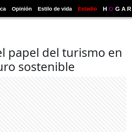
H
O
G
A
R
ica
Opinión
Estilo de vida
Estadio
el papel del turismo en
uro sostenible