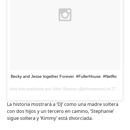
Becky and Jesse together Forever. #FullerHouse. #Netflix
Una foto publicada por John Stamos (@johnstamos) el
27 de Jul de 2015 a la(s) 10:20 PDT
La historia mostrará a ‘DJ’ como una madre soltera
con dos hijos y un tercero en camino, ‘Stephanie’
sigue soltera y ‘Kimmy’ está divorciada.