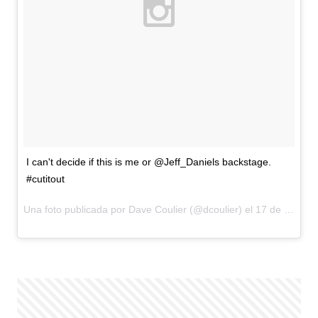
I can't decide if this is me or @Jeff_Daniels backstage.
#cutitout
Una foto publicada por Dave Coulier (@dcoulier) el
17 de Jul de 2015 a la(s) 9:01 PDT