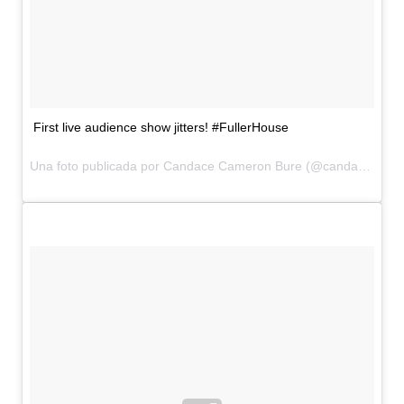
First live audience show jitters! #FullerHouse
Una foto publicada por Candace Cameron Bure (@candacecbure) el