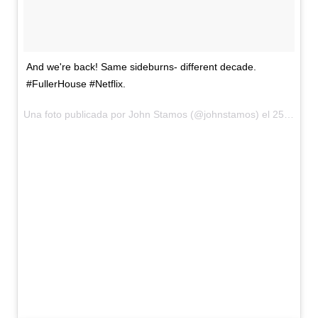
And we're back! Same sideburns- different decade.
#FullerHouse #Netflix.
Una foto publicada por John Stamos (@johnstamos) el
25 de Jul de 2015 a la(s) 11:09 PDT