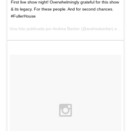
First live show night! Overwhelmingly grateful for this show
& its legacy. For these people. And for second chances.
#FullerHouse
Una foto publicada por Andrea Barber (@andreabarber) el
25 de 