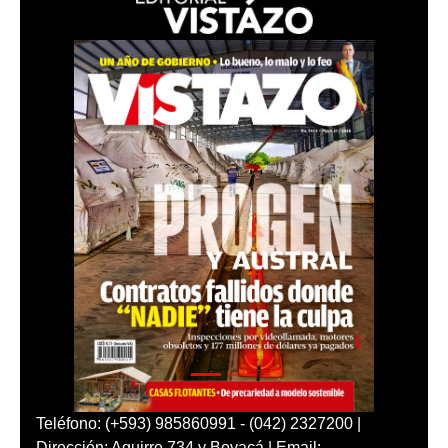
Teléfono: (+593) 985860991 - (042) 2327200 |
Dirección: Aguirre 734 y Boyacá | Email: