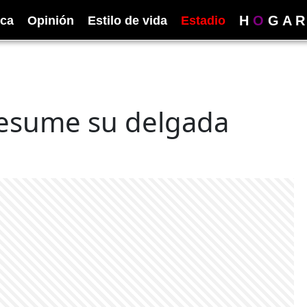
H
O
G
A
R
ica
Opinión
Estilo de vida
Estadio
resume su delgada