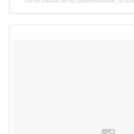
Una foto publicada por Ely (@gutierrezelizabeth_) el
29 d