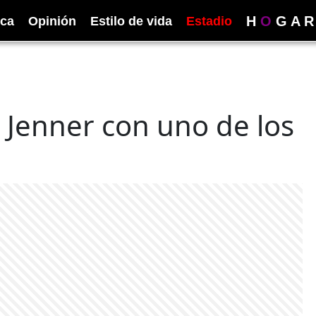
H
O
G
A
R
ica
Opinión
Estilo de vida
Estadio
 Jenner con uno de los