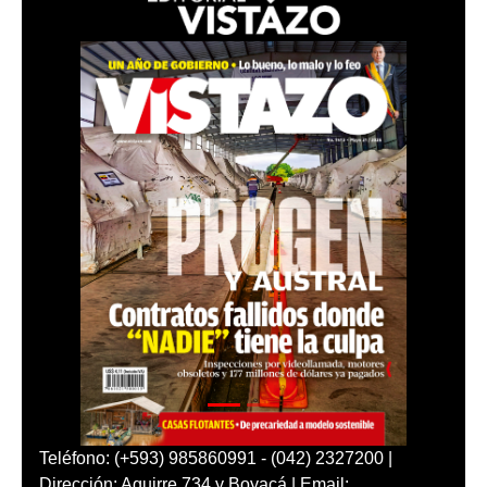
Teléfono: (+593) 985860991 - (042) 2327200 |
Dirección: Aguirre 734 y Boyacá | Email: