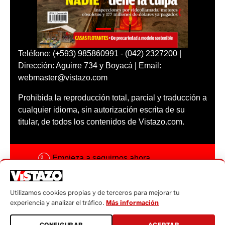
Teléfono: (+593) 985860991 - (042) 2327200 |
Dirección: Aguirre 734 y Boyacá | Email:
webmaster@vistazo.com
Prohibida la reproducción total, parcial y traducción a
cualquier idioma, sin autorización escrita de su
titular, de todos los contenidos de Vistazo.com.
Empieza a seguirnos ahora
Activar notificaciones
Utilizamos cookies propias y de terceros para mejorar tu
Código ética
experiencia y analizar el tráfico.
Más información
Sugerencias a:
CONFIGURAR
ACEPTAR