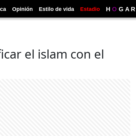
H
O
G
A
R
ica
Opinión
Estilo de vida
Estadio
icar el islam con el