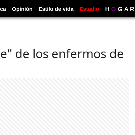
H
O
G
A
R
ica
Opinión
Estilo de vida
Estadio
se" de los enfermos de