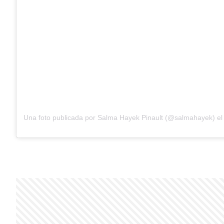
Una foto publicada por Salma Hayek Pinault (@salmahayek) e