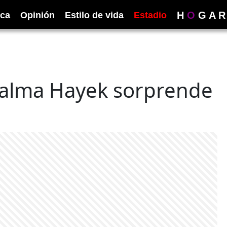
H
O
G
A
R
ica
Opinión
Estilo de vida
Estadio
Salma Hayek sorprende