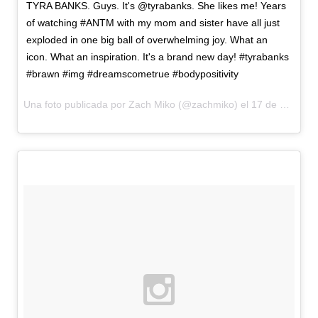
TYRA BANKS. Guys. It's @tyrabanks. She likes me! Years
of watching #ANTM with my mom and sister have all just
exploded in one big ball of overwhelming joy. What an
icon. What an inspiration. It's a brand new day! #tyrabanks
#brawn #img #dreamscometrue #bodypositivity
Una foto publicada por Zach Miko (@zachmiko) el
17 de Mar de 2016 a la(s) 2:08 PDT