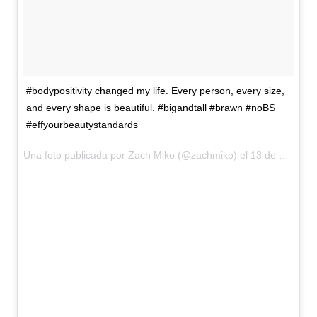
#bodypositivity changed my life. Every person, every size,
and every shape is beautiful. #bigandtall #brawn #noBS
#effyourbeautystandards
Una foto publicada por Zach Miko (@zachmiko) el
13 de Mar de 2016 a la(s) 1:18 PDT