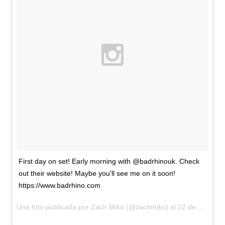
First day on set! Early morning with @badrhinouk. Check
out their website! Maybe you'll see me on it soon!
https://www.badrhino.com
Una foto publicada por Zach Miko (@zachmiko) el
22 de Feb de 2016 a la(s) 3:42 PST