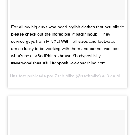
For all my big guys who need stylish clothes that actually fit
please check out the incredible @badrhinouk . They
service guys from M-8XL! With Tall sizes and footwear. I
am so lucky to be working with them and cannot wait see
what's next! #BadRhino #brawn #bodypositivity
#everyoneisbeautiful #goposh www.badrhino.com
Una foto publicada por Zach Miko (@zachmiko) el
3 de Mar de 2016 a la(s) 1:04 PST