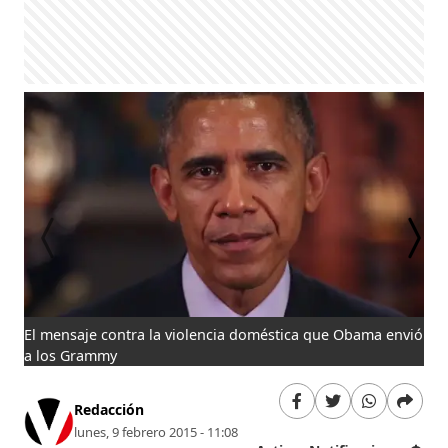
El mensaje contra la violencia doméstica que Obama envió
Bro
a los Grammy
Redacción
lunes, 9 febrero 2015 - 11:08