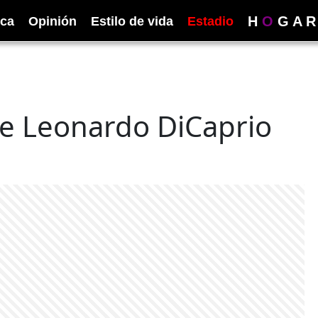
H
O
G
A
R
ica
Opinión
Estilo de vida
Estadio
de Leonardo DiCaprio