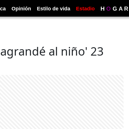
H
O
G
A
R
ica
Opinión
Estilo de vida
Estadio
 agrandé al niño' 23