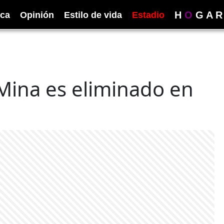
H
O
G
A
R
ica
Opinión
Estilo de vida
Estadio
 Mina es eliminado en