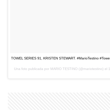
TOWEL SERIES 91, KRISTEN STEWART. #MarioTestino #Towel
Una foto publicada por MARIO TESTINO (@mariotestino) el
1