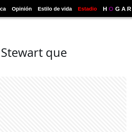
H
O
G
A
R
ica
Opinión
Estilo de vida
Estadio
 Stewart que