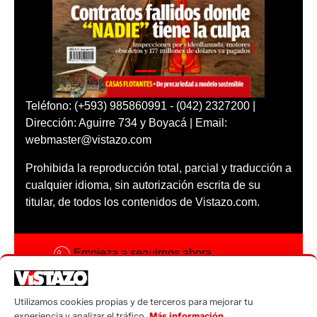
Teléfono: (+593) 985860991 - (042) 2327200 |
Dirección: Aguirre 734 y Boyacá | Email:
webmaster@vistazo.com
Prohibida la reproducción total, parcial y traducción a
cualquier idioma, sin autorización escrita de su
titular, de todos los contenidos de Vistazo.com.
Empieza a seguirnos ahora
Activar notificaciones
Utilizamos cookies propias y de terceros para mejorar tu
Código ética
experiencia y analizar el tráfico.
Más información