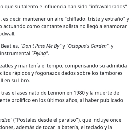
 que su talento e influencia han sido "infravalorados".
s decir, mantener un aire "chiflado, triste y extraño" y
 actuando como cantante solista no llegó a enamorar
odwall.
 Beatles,
"Don't Pass Me By"
y
"Octopus's Garden"
, y
 instrumental
"Flying"
.
 Beatles y mantenía el tempo, compensando su admitida
lpecitos rápidos y fogonazos dados sobre los tambores
l en su libro.
, tras el asesinato de Lennon en 1980 y la muerte de
te prolífico en los últimos años, al haber publicado
adise"
("Postales desde el paraíso"), que incluye once
iones, además de tocar la batería, el teclado y la