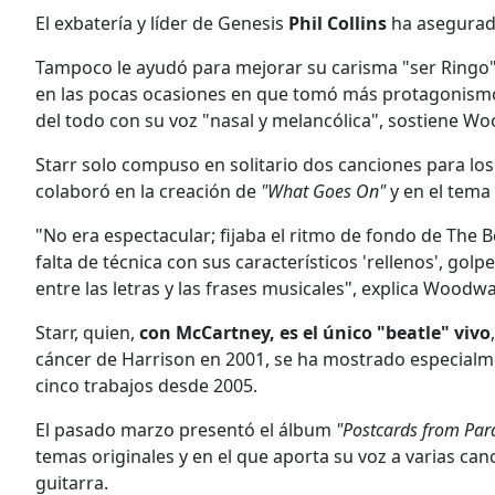
El exbatería y líder de Genesis
Phil Collins
ha asegurado
Tampoco le ayudó para mejorar su carisma "ser Ringo", e
en las pocas ocasiones en que tomó más protagonismo
del todo con su voz "nasal y melancólica", sostiene Wo
Starr solo compuso en solitario dos canciones para los
colaboró en la creación de
"What Goes On"
y en el tema
"No era espectacular; fijaba el ritmo de fondo de The
falta de técnica con sus característicos 'rellenos', go
entre las letras y las frases musicales", explica Woodwal
Starr, quien,
con McCartney, es el único "beatle" vivo
cáncer de Harrison en 2001, se ha mostrado especialmen
cinco trabajos desde 2005.
El pasado marzo presentó el álbum
"Postcards from Par
temas originales y en el que aporta su voz a varias canc
guitarra.