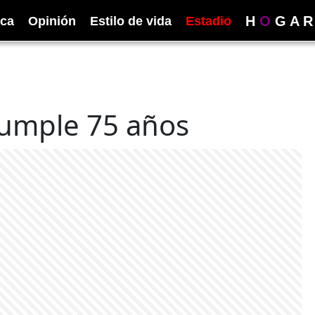
H
O
G
A
R
ica
Opinión
Estilo de vida
Estadio
 cumple 75 años