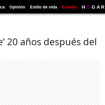
H
O
G
A
R
ica
Opinión
Estilo de vida
Estadio
tle’ 20 años después del