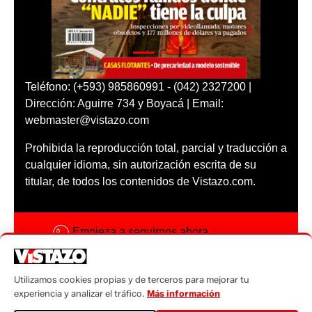
Teléfono: (+593) 985860991 - (042) 2327200 |
Dirección: Aguirre 734 y Boyacá | Email:
webmaster@vistazo.com
Prohibida la reproducción total, parcial y traducción a
cualquier idioma, sin autorización escrita de su
titular, de todos los contenidos de Vistazo.com.
Empieza a seguirnos ahora
Activar notificaciones
Utilizamos cookies propias y de terceros para mejorar tu
Código ética
experiencia y analizar el tráfico.
Más información
Sugerencias a: