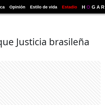
H
O
G
A
R
ica
Opinión
Estilo de vida
Estadio
ue Justicia brasileña