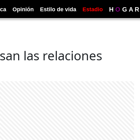
H
O
G
A
R
ica
Opinión
Estilo de vida
Estadio
san las relaciones