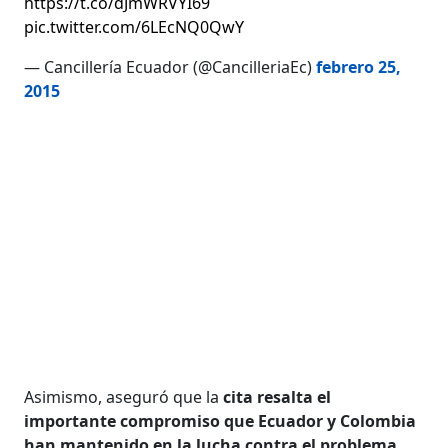
https://t.co/dJmWRVYI69
pic.twitter.com/6LEcNQ0QwY
— Cancillería Ecuador (@CancilleriaEc)
febrero 25,
2015
Asimismo, aseguró que la
cita resalta el
importante compromiso que Ecuador y Colombia
han mantenido en la lucha contra el problema