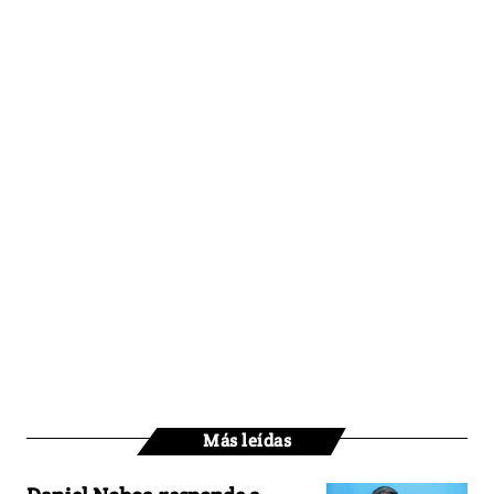
Más leídas