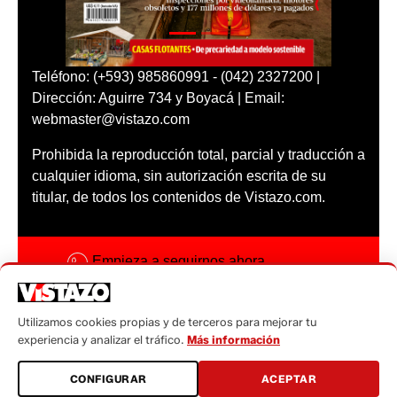
Teléfono: (+593) 985860991 - (042) 2327200 |
Dirección: Aguirre 734 y Boyacá | Email:
webmaster@vistazo.com
Prohibida la reproducción total, parcial y traducción a
cualquier idioma, sin autorización escrita de su
titular, de todos los contenidos de Vistazo.com.
Empieza a seguirnos ahora
Activar notificaciones
Utilizamos cookies propias y de terceros para mejorar tu
Código ética
experiencia y analizar el tráfico.
Más información
Sugerencias a:
CONFIGURAR
ACEPTAR
sugerencias@vistazo.com