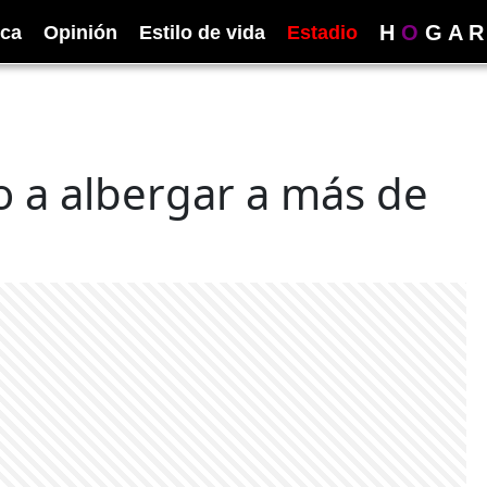
H
O
G
A
R
ica
Opinión
Estilo de vida
Estadio
 a albergar a más de