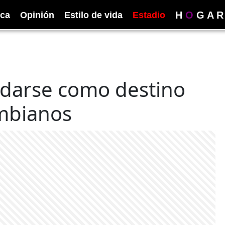
H
O
G
A
R
ica
Opinión
Estilo de vida
Estadio
idarse como destino
ombianos