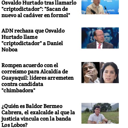
Osvaldo Hurtado tras llamarlo
"criptodictador": "Sacan de
nuevo al cadáver en formol"
ADN rechaza que Osvaldo
 la edición 2015 de la
Hurtado llame
"criptodictador" a Daniel
Noboa
Rompen acuerdo con el
correísmo para Alcaldía de
Guayaquil: líderes arremeten
contra candidata
"chimbadora"
¿Quién es Baldor Bermeo
Cabrera, el exalcalde al que la
justicia vincula con la banda
Los Lobos?