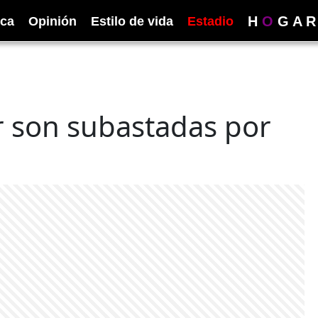
H
O
G
A
R
ica
Opinión
Estilo de vida
Estadio
ar son subastadas por