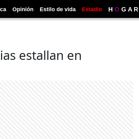
H
O
G
A
R
ica
Opinión
Estilo de vida
Estadio
as estallan en