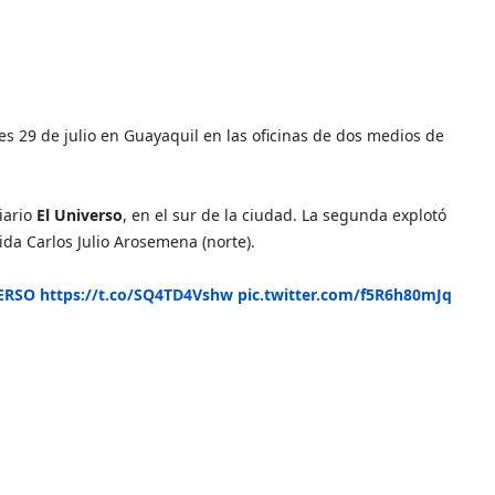
s 29 de julio en Guayaquil en las oficinas de dos medios de
iario
El Universo
, en el sur de la ciudad. La segunda explotó
nida Carlos Julio Arosemena (norte).
ERSO
https://t.co/SQ4TD4Vshw
pic.twitter.com/f5R6h80mJq