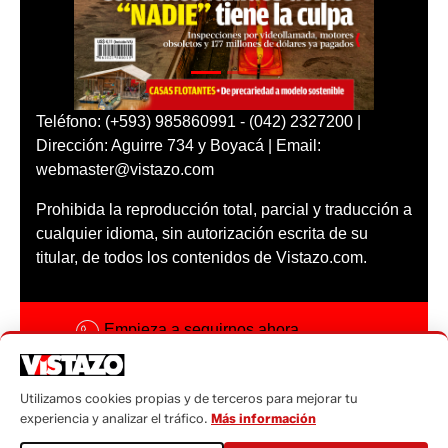
Teléfono: (+593) 985860991 - (042) 2327200 |
Dirección: Aguirre 734 y Boyacá | Email:
webmaster@vistazo.com
Prohibida la reproducción total, parcial y traducción a
cualquier idioma, sin autorización escrita de su
titular, de todos los contenidos de Vistazo.com.
Empieza a seguirnos ahora
Activar notificaciones
Utilizamos cookies propias y de terceros para mejorar tu
Código ética
experiencia y analizar el tráfico.
Más información
Sugerencias a: