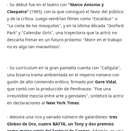
- Su debut fue en el teatro con
"Marco Antonio y
Cleopatra"
(1965), con la que consiguió el favor del público
y de la crítica. Luego vendrían filmes como "Excalibur" o
"La costa de los mosquitos", y en la última década "Gosford
Park" y "Calendar Girls", una trayectoria que la actriz no
descarta frenar en un futuro próximo: "Morir en el trabajo
no es algo tan maravilloso".
- Su currículum en la gran pantalla cuenta con "Calígula",
una bizarra trama ambientada en el imperio romano con
guión de alto contenido erótico, firmado por
Gore Vidal
,
que contó con la producción de Penthouse. "Fue una
irresistible mezcla entre arte y genitales", sintetizó la actriz
en declaraciones al
New York Times
.
- Atesora una rico y variado número de galardones:
tres
Globos de Oro, cuatro BAFTA, un Tony y dos premios
como mejor actriz del Festival de Cannes
. Además, es una