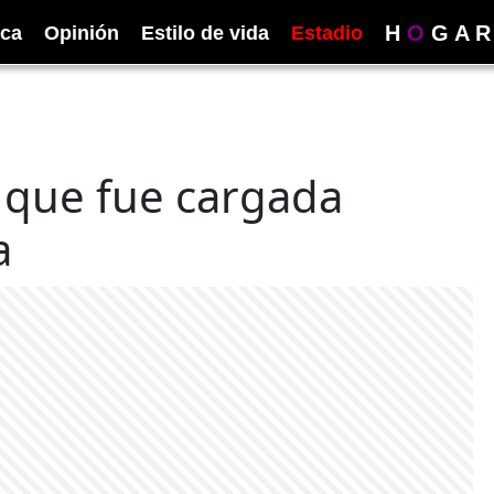
H
O
G
A
R
ica
Opinión
Estilo de vida
Estadio
 que fue cargada
a