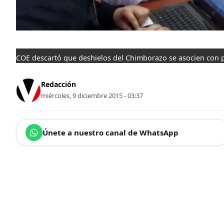
COE descartó que deshielos del Chimborazo se asocien con pr
Redacción
miércoles, 9 diciembre 2015 - 03:37
Únete a nuestro canal de WhatsApp