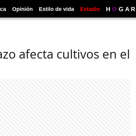
H
O
G
A
R
ica
Opinión
Estilo de vida
Estadio
o afecta cultivos en el