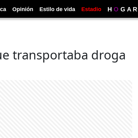
H
O
G
A
R
ica
Opinión
Estilo de vida
Estadio
ue transportaba droga