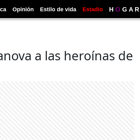
H
O
G
A
R
ica
Opinión
Estilo de vida
Estadio
nova a las heroínas de