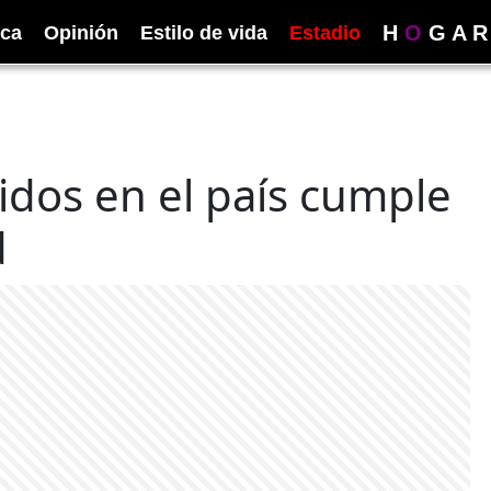
H
O
G
A
R
ica
Opinión
Estilo de vida
Estadio
dos en el país cumple
d