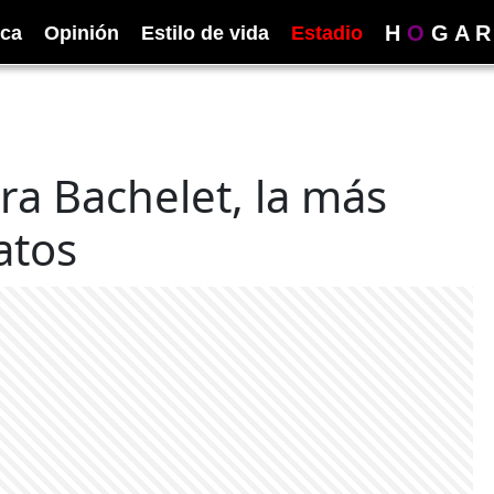
H
O
G
A
R
ica
Opinión
Estilo de vida
Estadio
a Bachelet, la más
atos