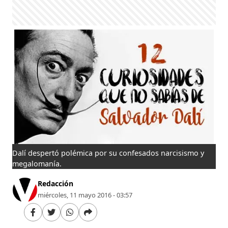
Dalí despertó polémica por su confesados narcisismo y
megalomanía.
Redacción
miércoles, 11 mayo 2016 - 03:57