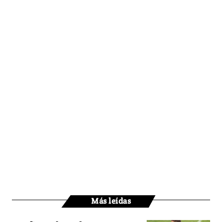
Más leídas