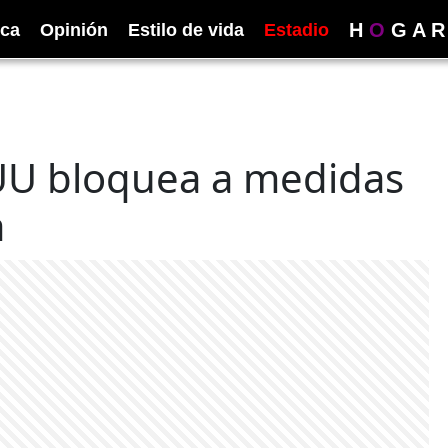
H
O
G
A
R
ica
Opinión
Estilo de vida
Estadio
UU bloquea a medidas
a