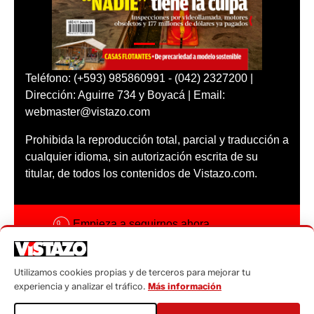
Teléfono: (+593) 985860991 - (042) 2327200 |
Dirección: Aguirre 734 y Boyacá | Email:
webmaster@vistazo.com
Prohibida la reproducción total, parcial y traducción a
cualquier idioma, sin autorización escrita de su
titular, de todos los contenidos de Vistazo.com.
Empieza a seguirnos ahora
Activar notificaciones
Utilizamos cookies propias y de terceros para mejorar tu
Código ética
experiencia y analizar el tráfico.
Más información
Sugerencias a: