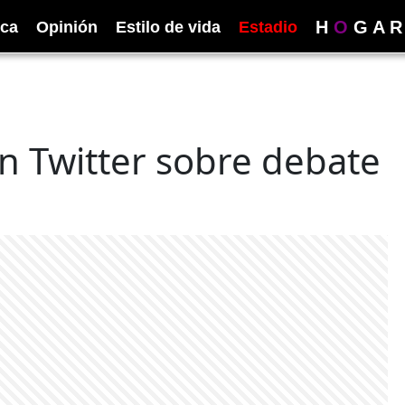
H
O
G
A
R
ica
Opinión
Estilo de vida
Estadio
n Twitter sobre debate