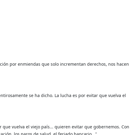
osición por enmiendas que solo incrementan derechos, nos hacen
tirosamente se ha dicho. La lucha es por evitar que vuelva el
 que vuelva el viejo país... quieren evitar que gobernemos. Con
ón, los paros de salud, el feriado bancario...".