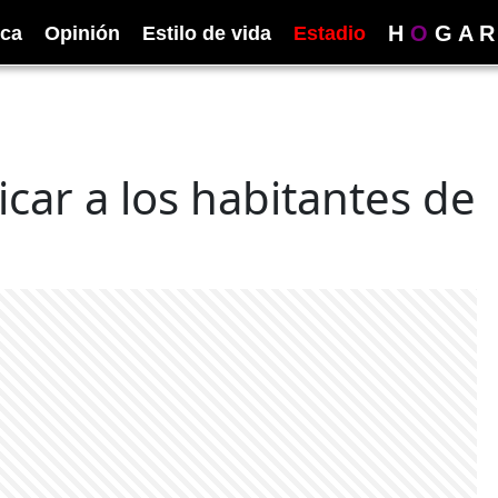
H
O
G
A
R
ica
Opinión
Estilo de vida
Estadio
icar a los habitantes de