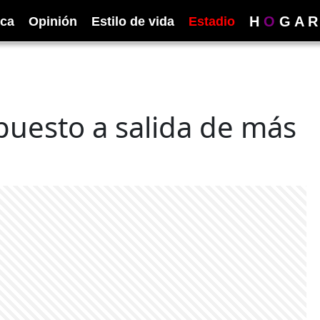
H
O
G
A
R
ica
Opinión
Estilo de vida
Estadio
puesto a salida de más