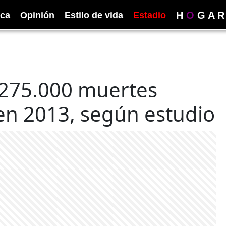
H
O
G
A
R
ica
Opinión
Estilo de vida
Estadio
275.000 muertes
en 2013, según estudio