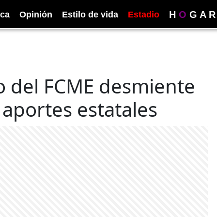
H
O
G
A
R
ica
Opinión
Estilo de vida
Estadio
vo del FCME desmiente
 aportes estatales