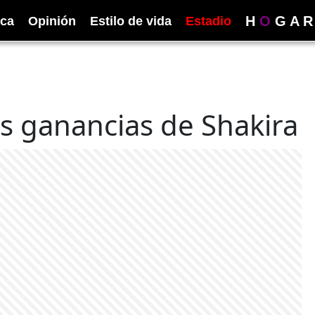
H
O
G
A
R
ica
Opinión
Estilo de vida
Estadio
as ganancias de Shakira