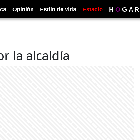
H
O
G
A
R
ica
Opinión
Estilo de vida
Estadio
r la alcaldía