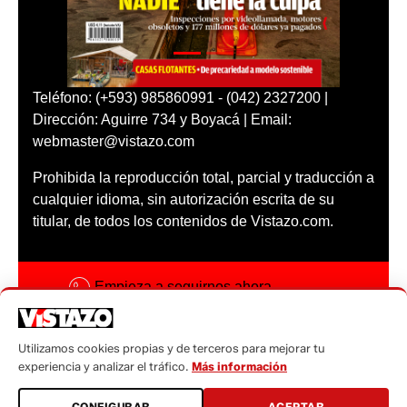
Teléfono: (+593) 985860991 - (042) 2327200 |
Dirección: Aguirre 734 y Boyacá | Email:
webmaster@vistazo.com
Prohibida la reproducción total, parcial y traducción a
cualquier idioma, sin autorización escrita de su
titular, de todos los contenidos de Vistazo.com.
Empieza a seguirnos ahora
Activar notificaciones
Utilizamos cookies propias y de terceros para mejorar tu
Código ética
experiencia y analizar el tráfico.
Más información
Sugerencias a:
CONFIGURAR
ACEPTAR