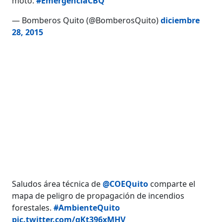
moto.
#EmergenciaCBQ
— Bomberos Quito (@BomberosQuito)
diciembre
28, 2015
Saludos área técnica de
@COEQuito
comparte el
mapa de peligro de propagación de incendios
forestales.
#AmbienteQuito
pic.twitter.com/gKt396xMHV