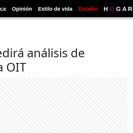
H
O
G
A
R
ica
Opinión
Estilo de vida
Estadio
dirá análisis de
a OIT