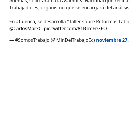
Además, solicitarán a la Asamblea Nacional que reciba 
Trabajadores, organismo que se encargará del análisis 
En
#Cuenca
, se desarrolla "Taller sobre Reformas Labo
@CarlosMarxC
.
pic.twitter.com/81BTmErGEO
— #SomosTrabajo (@MinDelTrabajoEc)
noviembre 27,