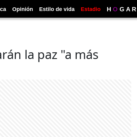
H
O
G
A
R
ica
Opinión
Estilo de vida
Estadio
rán la paz "a más